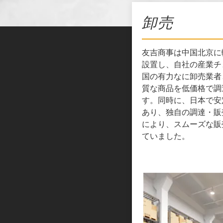
卸売
友吉商事は中国北京に
設置し、自社の産業チ
国の有力なに卸売業者
質な商品を低価格で調
す。同時に、日本で安
あり、独自の調達・販
により、スムーズな販
ていました。